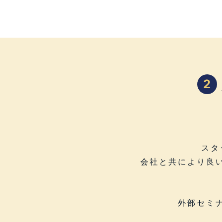
2
スタ
会社と共により良
外部セミ