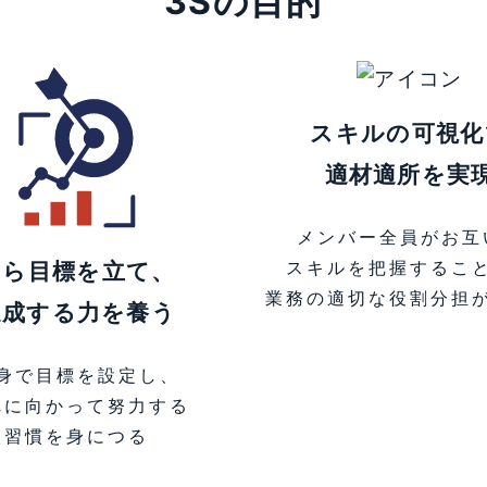
3Sの目的
スキルの可視化
適材適所を実
メンバー全員がお互
自ら目標を立て、
スキルを把握するこ
業務の適切な役割分担
達成する力を養う
身で目標を設定し、
れに向かって努力する
習慣を身につる