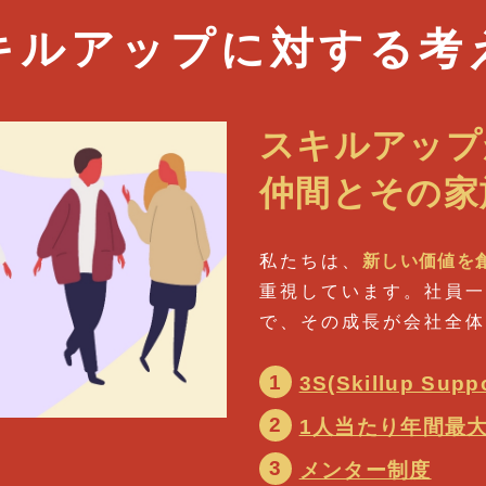
キルアップに
対する考
スキルアップ
仲間とその家
私たちは、
新しい価値を
重視しています。社員一
で、その成長が会社全体
1
3S(Skillup Supp
2
1人当たり年間最大
3
メンター制度