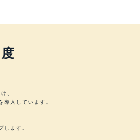
制度
つけ、
を導入しています。
プします。