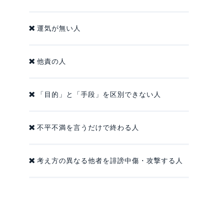
運気が無い人
他責の人
「目的」と「手段」を区別できない人
不平不満を言うだけで終わる人
考え方の異なる他者を誹謗中傷・攻撃する人