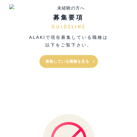
募集要項
GUIDELINE
ALAKIで現在募集している職種は
以下をご覧下さい。
募集している職種を見る