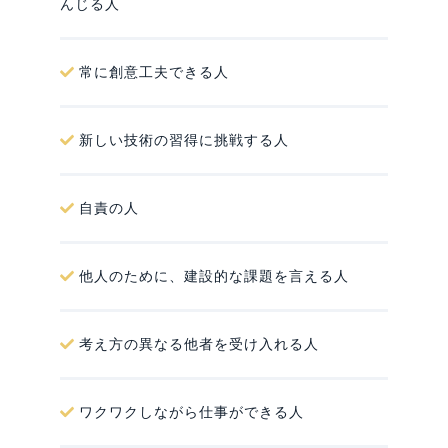
んじる人
常に創意工夫できる人
新しい技術の習得に挑戦する人
自責の人
他人のために、建設的な課題を言える人
考え方の異なる他者を受け入れる人
ワクワクしながら仕事ができる人