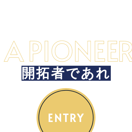
開拓者であれ
ENTRY